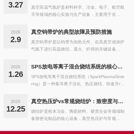
通过精确控制温度、压力与气体氛围，在高温环境
设备摒弃了传统金属加热元件，选用高纯度石墨作
3.27
真空高温气氛炉是材料科学、冶金、电子、航空航
下驱动化学反应，为工件披上功能性的“外衣”或对
为发热与隔热核心材料，利用石墨优异的耐高温、
天等领域的核心实验与生产设备，主要用于在真空
材料内部进行致密化处理，成为连接基础材料与高
导...
或特定气氛（如惰性气体、还原性气体）环境下，
档应用的重要桥梁。结构设计与工作原理立式气相
实现材料的高温烧结、退火、熔化等工艺。其稳定
沉积炉的结构设计体现了对空间利用与工艺稳定性
真空钨带炉的典型故障及预防措施
2026
运行与工艺精度，核心依赖于真空系统、加热系
的深思熟虑。其垂直布局不仅优化了占地面积，更
2.9
真空钨带炉是以钨带为加热元件、在高真空或保护
统、气氛控制系统三大核心模块的协同工作。三大
顺应了热气流的自然对流规律，有助于在炉...
气氛下进行高温烧结、退火、钎焊的关键设备，广
系统既各自独立承担关键功能，又相互配合形成完
泛应用于硬质合金、陶瓷、功能陶瓷等高温材料制
整的工艺闭环，决定了设备的极限性能与应用范
备。由于工作温度高（可达1800℃以上）、真空要
围。本文从结构设计出发，结合功能原理，深度解
SPS放电等离子混合烧结系统的核心技术
2026
求严、钨带易损，设备在运行中易出现钨带烧断、
析三大核心系统的作用机制与技术特点，助力从业
1.26
SPS放电等离子混合烧结系统（SparkPlasmaSinte
真空度下降、温场不均、控制系统漂移等典型故
者全面掌握设备核心逻辑。一、真空系统：营造
ring）是一种集等离子活化、热压烧结、快速升/降
障，影响产品质量与生产连续性。通过对故障机理
洁...
温于一体的先进材料制备技术，凭借“低温快速烧
的分析，采取针对性预防措施，可显著降低故障
结、晶粒细化、致密度高”的优势，广泛应用于陶
率，保障炉体长期稳定运行。钨带烧断是最常见且
真空热压炉vs常规烧结炉：致密度与性能对比分析
2025
瓷、金属间化合物、复合材料等难烧结材料的制
影响最大的故障，主要源于高温氧化、局部过热与
12.25
烧结炉是粉末冶金、陶瓷材料、硬质合金等领域制
备。其核心技术围绕等离子体活化机制、脉冲电流
机械应力。钨带在高温下对氧极敏感，若炉内...
备致密化制品的核心设备，真空热压炉与常规烧结
热场调控、压力-电流协同控制、智能化精准测控
炉（含常压烧结炉、气氛烧结炉）的核心差异在于
四大模块展开，突破了传统烧结技术的温度高、时
加热环境与压力加载方式，这直接决定了材料的致