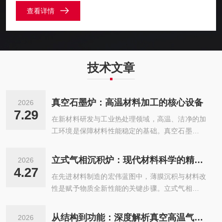
热处理炉、60套大型真空炉的生产能力。并与上海复旦大学、
查看详情
上海同济大学建立了长期友好的科技合作与人才培养基地。公
司一直专注于半导体材料、碳材料、先进陶瓷及复合材料和锂
电材...
技术文章
真空石墨炉：高温材料加工的核心设备
2026
7.29
在新材料研发与工业热处理领域，高温、洁净的加
工环境是保障材料性能稳定的基础。真空石墨炉作
为适配高温工艺的专用设备，依托独特的材料结构
与真空运行模式，适配多种特种材料的烧结、提
立式气相沉积炉：现代材料科学的精密制造平台
2026
纯、热处理工序，广泛应用于粉末冶金、陶瓷材
4.27
在先进材料制造的宏伟蓝图中，薄膜沉积与材料改
料、碳素制品等多个行业，是现代材料加工体系中
性是赋予物质全新性能的关键步骤。立式气相沉积
重要的工艺设备。真空石墨炉的核心构造以石墨材
炉，作为化学气相沉积技术的核心载体，正是一台
料为核心载体，主要包含石墨发热体、石墨隔热
能够重塑材料表面与微观结构的精密热工设备。它
屏、真空调控系统、温控系统和冷却结构等模块。
从结构到功能：深度解析真空高温气氛炉的三大核心系统
2026