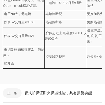
绿色Power指示灯灭，红色
检查有无短
主电路FU2 32A保险丝断
Open circuit指示灯亮。
险丝
电压zui大，无电流。
硅钼棒断裂
更换加热元
仪表SV交替显示OraL
热电偶断路
更换热电偶
温度降至安
炉体超过上限温度1700℃仪
仪表SV交替显示HIAL
动恢复正
表起保护
因）
电源及硅钼棒都正常，但炉
体不
控制线路损坏
通知专业维
能升温
管式炉保证耐火保温性能，具有报警功能
上一条