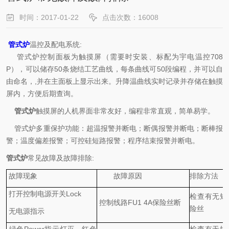
时间：2017-01-22
点击次数：16008
管式炉
温控及配电系统:
管式炉控制面板为触摸屏（需要时安装、标配为宇电温控708
P），可以储存50条烧结工艺曲线，每条曲线可50段编程，并可以自
由命名，,并在主面板上显示出来。升降温曲线实时记录并存储在触摸
屏内，方便后期查询。
管式炉
触摸屏的人机界面非常友好，编程非常直观，简单易学。
管式炉多重保护功能：超温报警并断电；断偶报警并断电；断棒报
警；温度偏差报警；可控硅短路报警；程序结束报警并断电。
管式炉
常见故障及故障排除:
故障现象
故障原因
排除方法
打开控制电源开关Lock
检查有无短
控制线路FU1 4A保险丝断
险丝
无电源指示