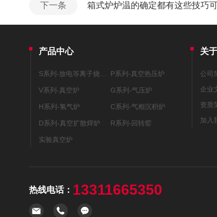
下一条
箱式炉炉温的确定都有这些技巧
产品中心
关
S系列-放电等离子烧结系统
P系列-真空热压炉
公司
企业
V系列-真空炉
G系列-气压炉
资质
H系列-氢气炉
C系列-气相沉积炉
加入
D系列-真空扩散焊炉
R系列-回转窑
实验真空炉
13311665350
热线电话：