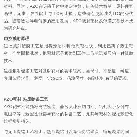
材料。同时，AZO在等离子体中稳定性好，制备技术简单，原料便宜
易得，无毒，在性能上与ITO可比拟，这些特点使其成为ITO的替代
品。随着透明导电薄膜的应用发展，AZO溅射靶材及薄膜沉积技术成
为研究热点。
磁控溅射原理
磁控溅射镀膜工艺是指将涂层材料做为靶阴极，利用氩离子轰击靶
材，产生阴极溅射，把靶材原子溅射到工件上形成沉积层的一种镀膜
技术。
磁控溅射镀膜工艺对溅射靶材的要求较高，如尺寸、平整度、纯度、
各项杂质含量、密度、N/O/C/S、晶粒尺寸与缺陷控制有明确要求。
AZO靶材 热压制备工艺
AZO靶材性能指标有致密度、晶粒大小及均匀性、气孔大小及分布、
电阻率等，这些性能都与靶材的制备工艺，尤其与靶材的烧结致密化
过程密切相关。
与无压烧结工艺相比，热压烧结可以降低烧结温度，缩短烧结时间，