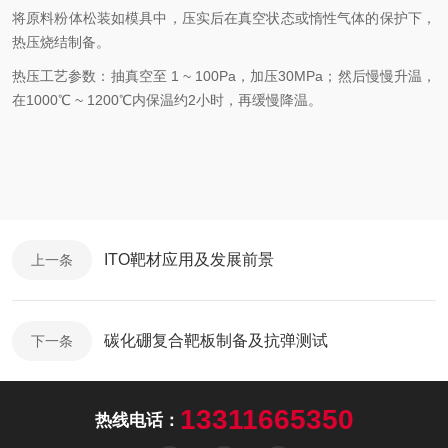
将原料粉体松装如模具中，压实后在真空状态或惰性气体的保护下，
热压烧结制备。
热压工艺参数：抽真空至 1 ~ 100Pa，加压30MPa；然后慢慢升温，
在1000℃ ~ 1200℃内保温约2小时，再缓慢降温。
ITO靶材应用及发展前景
上一条
碳化硼复合靶板制备及抗弹测试
下一条
13311665350
热线电话：