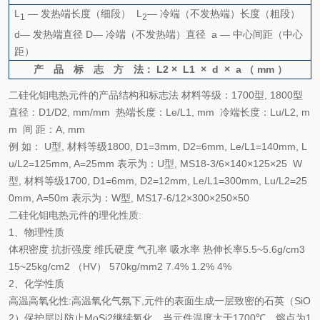
L
— 发热端长度
（
细段
）
L
— 冷端（不发热端）长度
（
粗段
）
1
2
d
— 发热端直径
D
— 冷端（不发热端）直径
a
— 中心间距（中心
距）
产 品 标 志 方 法：
L2
×
L1
×
d
×
a
（
mm
）
二硅化钼电热元件的产品结构和标志法 材料等级：
1700
型
, 1800
型
直径：
D1/D2, mm/mm
热端长度：
Le/L1, mm
冷端长度：
Lu/L2, m
m
间 距：
A, mm
例 如：
U
型
,
材料等级
1800, D1=3mm, D2=6mm, Le/L1=140mm, L
u/L2=125mm, A=25mm
表示为：
U
型
, MS18-3/6×140×125×25
W
型
,
材料等级
1700, D1=6mm, D2=12mm, Le/L1=300mm, Lu/L2=25
0mm, A=50m
表示为：
W
型
, MS17-6/12×300×250×50
二硅化钼电热元件的理化性质
:
1
、物理性质
体积密度 抗折强度 维氏硬度 气孔率 吸水率 热伸长率
5.5~5.6g/cm3
15~25kg/cm2 （HV） 570kg/mm2 7.4% 1.2% 4%
2
、化学性质
高温高氧化性
:
高温氧化气氛下
,
元件的表面生成一层致密的石英
（SiO
2）
保护层以防止
MoSi2
继续氧化。当元件温度大于
1700℃
，熔点为
1