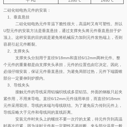
干
H2
1350
℃
1450
℃
二硅化钼电热元件的安装：
1
、垂直悬挂
二硅化钼电热元件常温下脆性很大，高温时又有可塑性。所以
U
型元件的安装方法是垂直悬挂，通过支撑夹头将元件垂直悬挂于炉
顶上。这样安装的目的就是避免将机械应力加到元件发热端上，否则
容易引起元件断裂。
2
、支撑夹头
支撑夹头分别用于直径
9/18mm
和直径
6/12mm
两种元件。整
个元件的重量都是由支撑夹头承担，元件的位置也由它决定。因此，
必须仔细安装，保证元件垂直悬挂。为避免局部过热，元件下端圆锥
部分一定要伸到炉膛内。
3
、导线夹头
接触元件的导线采用铝编织线或多层铝箔。外面的钢板只起夹
紧作用，不用来导电。直径
6/12mm
元件须用单排，而直径
9/18mm
元件采用双排。导线的末端与母线联结。为了避免应力传到元件上，
导线应略大于元件和母线间的直线距离。
安装元件时夹头上的螺丝不要一次拧的太紧，待元件升到高温
时再次拧紧，因为这时元件有一定塑性不易折断。夹头部分温度一般