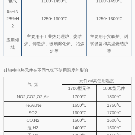
氢气
1100~1450℃
1100~1450℃
95%N
2/5%H
1250~1600℃
1250~1600℃
2
主要用于工业热处理炉、烧结
主要用于实验炉、测
应用领
炉、铸造炉、玻璃熔化炉、 冶炼
试设备和高温烧结炉
域
炉等
等
硅钼棒电热元件在不同气氛下使用温度的影响
元件zui高使用温度
气
氛
1700
型元件
1800
型元件
NO2,CO2,O2,Air
1700
℃
1800
℃
He,Ar,Ne
1650
℃
1750
℃
SO2
1600
℃
1700
℃
CO,N2
1500
℃
1600
℃
湿
H2
1400
℃
1500
℃