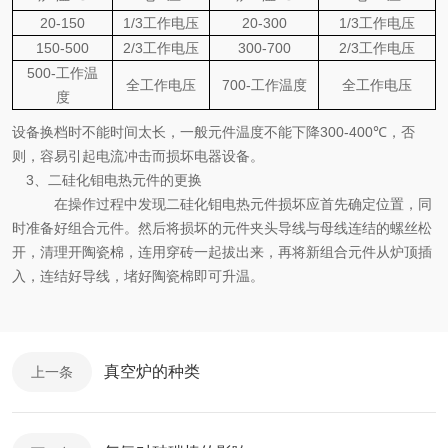
20-150
1/3
工作电压
20-300
1/3
工作电压
150-500
2/3
工作电压
300-700
2/3
工作电压
500-
工作温
全工作电压
700-
工作温度
全工作电压
度
设备换档时不能时间太长，一般元件温度不能下降
300-400℃
，否
则，容易引起电流冲击而损坏电器设备。
3
、二硅化钼电热元件的更换
在操作过程中发现二硅化钼电热元件损坏应首先确定位置，同
时准备好组合元件。然后将损坏的元件夹头导线与母线连结的螺丝松
开，清理开陶瓷棉，连用穿砖一起拔出来，再将新组合元件从炉顶插
入，连结好导线，堵好陶瓷棉即可升温。
真空炉的种类
上一条