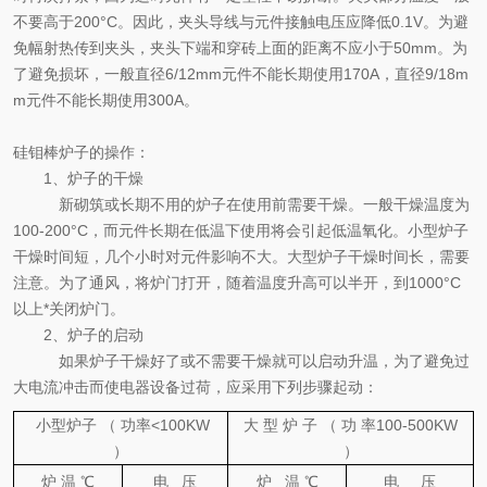
不要高于
200°C
。因此，夹头导线与元件接触电压应降低
0.1V
。为避
免幅射热传到夹头，夹头下端和穿砖上面的距离不应小于
50mm
。为
了避免损坏，一般直径
6/12mm
元件不能长期使用
170A
，直径
9/18m
m
元件不能长期使用
300A
。
硅钼棒炉子的操作：
1
、炉子的干燥
新砌筑或长期不用的炉子在使用前需要干燥。一般干燥温度为
100-200°C
，而元件长期在低温下使用将会引起低温氧化。小型炉子
干燥时间短，几个小时对元件影响不大。大型炉子干燥时间长，需要
注意。为了通风，将炉门打开，随着温度升高可以半开，到
1000°C
以上*关闭炉门。
2
、炉子的启动
如果炉子干燥好了或不需要干燥就可以启动升温，为了避免过
大电流冲击而使电器设备过荷，应采用下列步骤起动：
小型炉子
（
功率
<100KW
大 型 炉 子
（
功 率
100-500KW
）
）
炉 温 ℃
电
压
炉
温 ℃
电
压