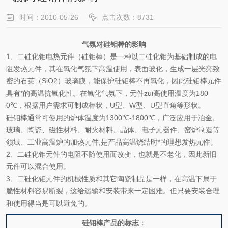
时间：2010-05-26
点击次数：8731
气氛对硅钼棒的影响
1
、二硅化钼电热元件（硅钼棒）是一种以二硅化钼为基础制成的电
阻发热元件，其在氧化气氛下高温使用，表面玻化，生成一层光亮致
密的石英（
SiO2
）玻璃膜，能保护硅钼棒不再氧化，因此硅钼棒元件
具有*的高温抗氧化性。在氧化气氛下，元件zui高使用温度为
180
0℃
，根据用户需求可制成棒状，
U
型、
W
型、
U
型直角等形状。
硅钼棒通常可使用的炉体温度为
1300℃-1800℃
，广泛应用于冶金、
玻璃、陶瓷、磁性材料、耐火材料、晶体、电子元器件、窑炉制造等
领域、工业高温炉的加热元件
,
是产品高温烧结时*的理想发热元件。
2
、二硅化钼元件的电阻不随使用而改变，也就是不老化，因此新旧
元件可以混合使用。
3
、二硅化钼元件的机械性质和其它陶瓷制品是一样，在高温下属于
脆性材料容易断裂，这给运输和安装带来一定困难。但只要安装合理
和使用得当是可以避免的。
硅钼棒产品的标志
：