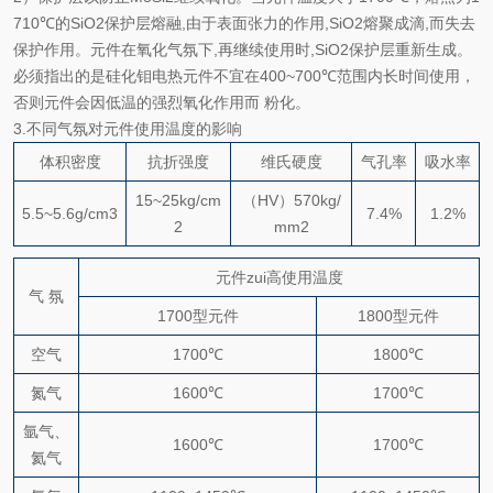
710℃
的
SiO2
保护层熔融
,
由于表面张力的作用
,SiO2
熔聚成滴
,
而失去
保护作用。元件在氧化气氛下
,
再继续使用时
,SiO2
保护层重新生成。
必须指出的是硅化钼电热元件不宜在
400~700℃
范围内长时间使用，
否则元件会因低温的强烈氧化作用而 粉化。
3.
不同气氛对元件使用温度的影响
体积密度
抗折强度
维氏硬度
气孔率
吸水率
15~25kg/cm
（HV）570kg/
5.5~5.6g/cm3
7.4%
1.2%
2
mm2
元件zui高使用温度
气 氛
1700
型元件
1800
型元件
空气
1700℃
1800℃
氮气
1600℃
1700℃
氩气、
1600℃
1700℃
氦气