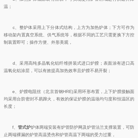
温；
c、整炉体采用上下分体式结构，上方为加热炉体；下方可作为
移动架内置真空系统、供气系统等，根据不同的工艺只需更换下方控
制装置即可；操作方便、外形美观，
d、采用高纯多晶氧化铝纤维拼装式进口炉膛；表面涂有进口高
温氧化铝涂层，可以有效提高加热效率且炉膛不易开裂；
e、炉膛电阻丝（北京首钢HRE)采用环形布置，上下炉膛接触面
均采用台阶密封不易蹿火，有效的保证炉膛的温场均匀度和恒温区的
长度；
f、
管式炉
炉体两端安装有炉管防护网及炉管法兰支撑装置，可防
止两端裸漏的炉管高温烫伤和炉管高温下两端的受力过重，