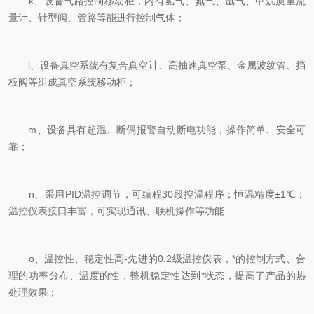
k、设备气路控制移动柜，内有氢气、氮气、氩气、甲烷质量流
量计、针型阀、管路等能进行控制气体；
l、设备真空系统有复合真空计、高抽速真空泵、金属波纹管、挡
板阀等组成真空系统移动柜；
m、设备具有超温、断偶报警自动断电功能，操作简单、安全可
靠；
n、采用PID温控调节，可编程30段控温程序；恒温精度±1℃；
温控仪表接口丰富，可实现通讯、联机操作等功能
o、温控性、稳定性高-先进的0.2级温控仪表，*的控制方式、合
理的功率分布、温度的性，整机稳定性达到*状态，提高了产品的热
处理效果；