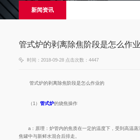
新闻资讯
管式炉的剥离除焦阶段是怎么作
时间：2018-09-28 点击次数：4447
管式炉的剥离除焦阶段是怎么作业的
（1）
管式炉
的烧焦操作
a：原理：炉管内的焦质在一定的温度下，受到高温蒸汽
焦罐中与新鲜水混合后排走。