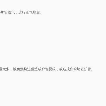
小炉管给汽，进行空气烧焦。
太多，以免燃烧过猛造成炉管脱碳，或造成焦粉堵塞炉管。