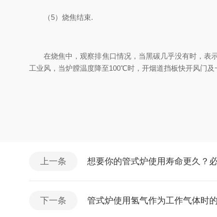
（5）烧焦结束.
在烧焦中，观察排焦口情况，当黑碳几乎没有时，表示烧焦
工业风，当炉膛温度降至100℃时，开烟道挡板快开风门
上一条
想要你的管式炉使用寿命更久？
下一条
管式炉使用氢气作为工作气体时