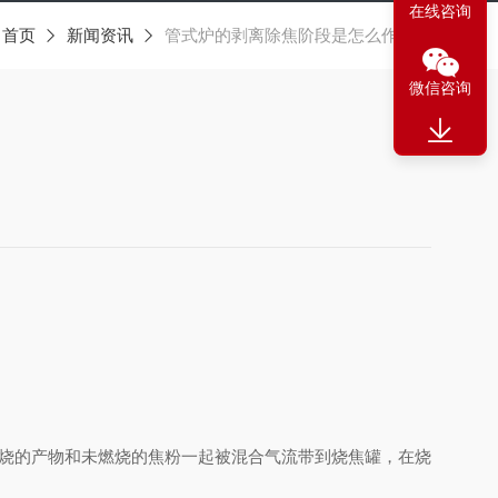
在线咨询
：
首页
新闻资讯
管式炉的剥离除焦阶段是怎么作业的
微信咨询
烧的产物和未燃烧的焦粉一起被混合气流带到烧焦罐，在烧