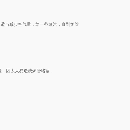
适当减少空气量，给一些蒸汽，直到炉管
，因太大易造成炉管堵塞，