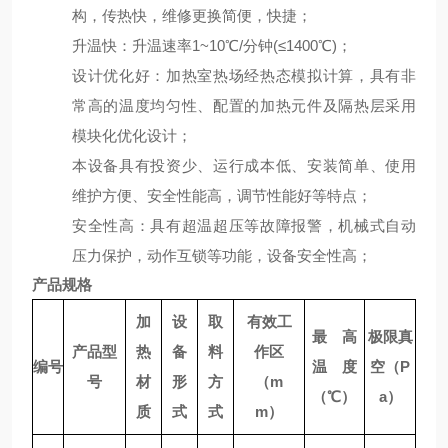
构，传热快，维修更换简便，快捷；
升温快：升温速率
1~
10
℃
/
分钟
(
≤
1400
℃
)
；
设计优化好：加热室热场经热态模拟计算，具有非
常高的温度均匀性、配置的加热元件及隔热层采用
模块化优化设计；
本设备具有投资少、运行成本低、安装简单、使用
维护方便、安全性能高，调节性能好等特点；
安全性高：具有超温超压等故障报警，机械式自动
压力保护，动作互锁等功能，设备安全性高；
产品规格
加
设
取
有效工
最高
极限真
产品型
热
备
料
作区
编号
温度
空（
P
号
材
形
方
（
m
（
℃
）
a
）
质
式
式
m
）