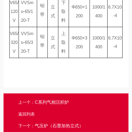
V65/
VVSm
下
钼
立
Φ
65
0×
1
1000/1
6.7X10
120
o-65/1
取
带
-
4
式
2
00
4
00
V
20-T
料
V65/
VVSm
上
钼
立
Φ
65
0×
3
1000/1
6.7X10
320
o-65/3
取
带
-
4
式
2
00
4
00
V
20-T
料
C系列气相沉积炉
上一个：
返回列表
气压炉（石墨加热立式）
下一个：