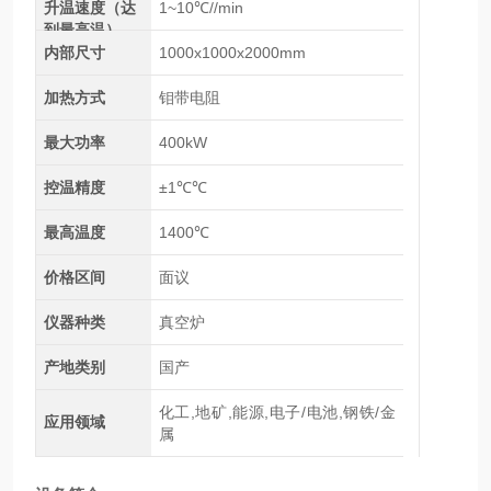
升温速度（达
1~10℃//min
到最高温）
内部尺寸
1000x1000x2000mm
加热方式
钼带电阻
最大功率
400kW
控温精度
±1℃℃
最高温度
1400℃
价格区间
面议
仪器种类
真空炉
产地类别
国产
化工,地矿,能源,电子/电池,钢铁/金
应用领域
属