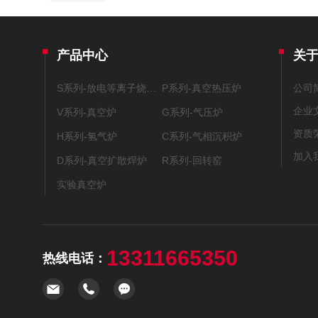
产品中心
关
S系列-放电等离子烧结系统
P系列-真空热压炉
公司
企业
V系列-真空炉
G系列-气压炉
资质
H系列-氢气炉
C系列-气相沉积炉
加入
D系列-真空扩散焊炉
R系列-回转窑
实验真空炉
13311665350
热线电话：