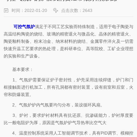
时间：2022-01-20
点击次数：2643
可控气氛炉
满足于不同工艺实验而特殊制造，适用于电子陶瓷与
高温结构陶瓷的烧结、玻璃的精密退火与微晶化、晶体的精密退火、
陶瓷釉料制备、粉末冶金、纳米材料的烧结、金属零件淬火及一切需
快速升温工艺要求的热处理，是科研单位、高等院校、工矿企业理想
的实验和生产设备。
基本要求：
1、气氛炉需要保证炉子密封性，炉壳采用连续焊缝，炉门和门
框接触面进行机加工，所有孔洞都有密封装置，设有前室和后室，火
帘和防爆装置。
2、气氛炉炉内气氛要均匀分布，装设循环风扇。
3、炉衬，要求炉衬材料具有抗还原、抗渗碳能力，炉衬厚度要
比一般电阻炉为厚，原因是气氛炉炉气导热率比空气大
4、温度控制系统采用人工智能调节技术，具有PID调节、模糊控