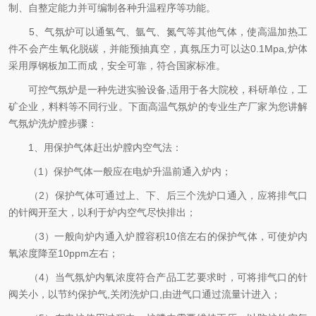
制、自整定能力并可编制各种升温程序等功能。
5、气氛炉可以通氢气、氩气、氮气等其他气体，使高温加热工
件不会产生氧化脱碳，并能预抽真空，真氛压力可以达0.1Mpa,炉体
采用厚钢板加工而成，安全可靠，符合国家标准。
可控气氛炉是一种先进实验设备,适用于各大院校，科研单位，工
矿企业，料料等不同行业。下面高温气氛炉的专业生产厂家为您讲解
气氛炉洗炉膛步骤：
1、用保护气体赶出炉膛内空气法：
（1）保护气体一般应在电炉升温前通入炉内；
（2）保护气体可通过上、下、后三个洗炉口通入，应将排气口
的针阀开至大，以利于炉内空气尽快排出；
（3）一般向炉内通入炉膛容积10倍左右的保护气体，可使炉内
氧浓度降至10ppm左右；
（4）当气氛炉内氧浓度符合产品工艺要求时，可将排气口的针
阀关小，以节约保护气,关闭洗炉口,由进气口通过流量计进入；