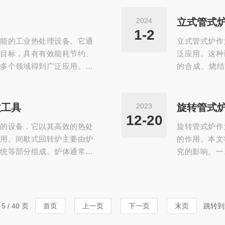
杂质被去除，纯净的金属原
烧结炉是一种
金结合。这种结合强度远高
性特点，在真
2024
立式管式
件间的高效、高强度连接。
结方法，该设
1-2
能的工业热处理设备。它通
立式管式炉作
航天、核工业、电力电子...
高，可以在较
目标，具有有效能耗节约、
泛应用。这种
多个领域得到广泛应用。首
的合成、烧
金属矿石、铝土矿、铁精矿
中，立式管式
过程，管式炉的高温加热和
加热处理，可
铬铁合金生产过程中需要采
料等。例如，
效工具
2023
旋转管式
该工艺中发挥着重要作用。
能够提供稳定
12-20
的设备，它以其高效的热处
旋转管式炉作
材行业中需要将原材料进...
它在材料改性
用。间歇式回转炉主要由炉
的作用。本文
工...
统等部分组成。炉体通常由
究的影响。一
盖上设有观察孔和加料口，
高压、高真空
旋转机构是该回转炉的核心
确控制温度、
旋转，从而实现物料的均匀
条件。二、材
燃气加热，能够提供足够的
导材料、陶瓷
 / 40 页
首页
上一页
下一页
末页
跳转到
将炉体内的热量迅速排出...
可以获得具有