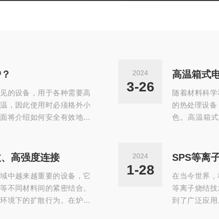
炉？
2024
高温箱式
3-26
见的设备，用于各种需要高
随着材料科学
温，因此使用时必须格外小
的热处理设备
面将介绍如何安全有效地使
色。高温箱
培训：所有操作高温实验炉的
量，进而对炉
的基本结构、工作原理、安
控制系统和
查：在使用前，应对实验炉进
在，电能转化
效、高强度连接
2024
SPS等离
传感器、通风系统等，确保
定了炉内温度
1-28
域中越来越重要的设备，它
在当今世界，
的防护装备，...
阻炉的应用领域
等不同材料间的紧密结合。
等离子烧结技
环境下的扩散行为。在炉膛
到了广泛应用
定的压力下保持一段时间。
高效、节能、