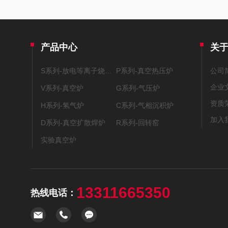
产品中心
关
S系列-放电等离子烧结系统
P系列-真空热压炉
公司
企业
V系列-真空炉
G系列-气压炉
资质
H系列-氢气炉
C系列-气相沉积炉
加入
D系列-真空扩散焊炉
R系列-回转窑
实验真空炉
13311665350
热线电话：