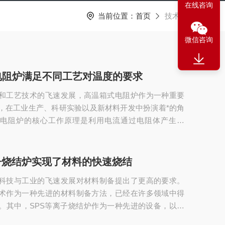
在线咨询
当前位置：
首页
技术文章
微信咨询
电阻炉满足不同工艺对温度的要求
和工艺技术的飞速发展，高温箱式电阻炉作为一种重要
，在工业生产、科研实验以及新材料开发中扮演着*的角
式电阻炉的核心工作原理是利用电流通过电阻体产生热
内物料进行加热处理。电阻炉通常由炉体、加热元件、
保温材料等组成。电流通过加热元件时，由于电阻的存
为热能，使炉内温度迅速升高。炉体的设计和选材则决
子烧结炉实现了材料的快速烧结
的均匀性和稳定性，以及炉体的使用寿命。高温箱式电
科技与工业的飞速发展对材料制备提出了更高的要求。
1.陶瓷与玻璃行业：在陶瓷和玻璃行业中被广泛应用...
术作为一种先进的材料制备方法，已经在许多领域中得
。其中，SPS等离子烧结炉作为一种先进的设备，以其
环保等特点，在材料制备领域中崭露头角。SPS等离子