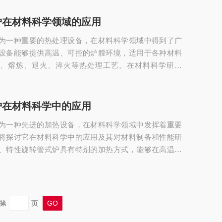
先进的烧结设备，其原理是利用等离子体的高温、高活
空或气氛保护下实现材料的快速烧结。相较于传统的烧
炉在材料科学领域的应用
备具有以下特点：1.烧结温度低：由于等离子体的活性较
为一种重要的热处理设备，在材料科学领域中得到了广
低的温度下实现材料的烧结，从而避免了对材...
设备能够提供高温、可控的炉膛环境，适用于各种材料
结、熔炼、退火、淬火等热处理工艺。在材料科学研究
炉可用于合成新型材料。通过在高温条件下对原料进行
以制备出具有优异性能的新型陶瓷、金属合金、复合材
碳化硅陶瓷的制备就需要在高温下进行反应，而管式炉
炉在材料科学中的应用
的温度环境，确保材料的合成与制备过程的顺利进行。
为一种先进的加热设备，在材料科学领域中发挥着重要
方面也具有重要作用。通过调整加热温度、保温时间等
将探讨它在材料科学中的应用及其对材料制备和性能研
、特性旋转管式炉具有特别的加热方式，能够在高温、
或还原性气氛下对材料进行加热处理。这种设备能够准
压力和气氛，为材料制备和性能研究提供了良好的实验
料制备合成新材料：可用于合成各种新材料，如高温超
材料、金属合金等。通过准确控制温度、压力和气氛，
第
页
优异性能的新材料。金属材料的热处理：可用于金属材...