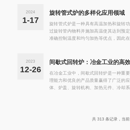
在这个过程中，工件表面的氧化物和其他
子在高温下扩散并相互接触，最终形成冶
2024
旋转管式炉的多样化应用领域
于机械夹持或简单的物理接触，能实现工
1-17
旋转管式炉是一种具有高温加热和旋转功
真空扩散焊炉的应用领域广泛，尤其在航空
过旋转管内物料并施加高温使其达到预定
准确控制温度和均匀加热等优点，因此在
先，在冶金行业中应用广泛。冶金领域的
等物料需要进行还原、煅烧、焙烧等处理
旋转功能能够满足这些工业要求。例如，
2023
间歇式回转炉：冶金工业的高
用高温还原炉对铬铁合金进行还原，它在
12-26
在冶金工业中，间歇式回转炉是一种重要
其次，在建材行业中也有着广泛的应用。建
理能力和优良的产品质量赢得了广泛的应
体、炉盖、旋转机构、加热元件、冷却系
耐火材料制成，能够承受高温和高压。炉
方便操作人员观察炉内情况和添加原料。
部分，它能够使炉体在一定的角度范围内
加热和冷却。加热元件通常采用电加热或
共 313 条记录，当前 5
热量来满足热处理的需求。冷却系统则负责