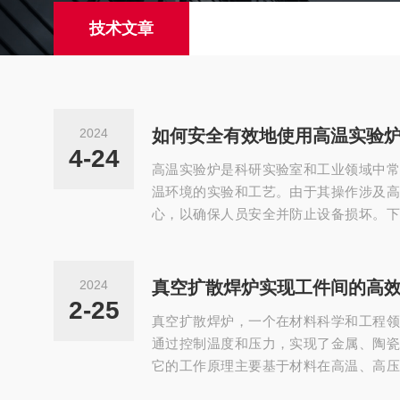
技术文章
2024
如何安全有效地使用高温实验
4-24
高温实验炉是科研实验室和工业领域中常
温环境的实验和工艺。由于其操作涉及高
心，以确保人员安全并防止设备损坏。下
用高温实验炉。一、操作前的准备1.人员
人员必须接受相关的安全培训，了解设备
全操作规程以及应急处理措施。2.设备检
2024
真空扩散焊炉实现工件间的高
行全面检查，包括炉体、控制系统、温度
2-25
真空扩散焊炉，一个在材料科学和工程领
设备处于良好状态。3.安全防护：穿戴适当
通过控制温度和压力，实现了金属、陶瓷
它的工作原理主要基于材料在高温、高压
内，待焊接的工件被加热至高温，并在一