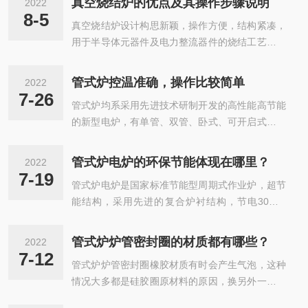
真空烧结炉的优点及其操作步骤说明
2022
8-5
真空烧结炉设计构思新颖，操作方便，结构紧凑，
用于半导体元器件及电力整流器件的烧结工艺，可
进行真空烧结，气体保护烧结及常规烧结，是半导
体设备系列中一种新颖的工艺装备，主要是在真空
管式炉控温准确，操作比较简单
2022
或者是保护气氛的条件下，通过利用中频感应加热
7-26
管式炉均系采用先进技术研制开发的高性能高节能
的原理，让硬质的合金刀头以及各种金属粉末压制
的新型电炉，有单管、双管、卧式、可开启式、立
体实现烧结的一个成套设备，是专门为硬质合金、
式、单温区、双温区、三温区等多种型。主要应用
陶瓷材料以及金属的工业生产而设计的，它是在真
于大专院校、科研院所、工矿企业等实验和小批量
空环境里面对被加热物体进行保护性烧结的炉子。
管式炉电炉的环保节能体现在哪里？
2022
生产之用。具有安全可靠、操作简单、控温精度
主要优点：1.减少了气氛中有害成分(水、氧、氮)
7-19
管式炉电炉是国家标准节能型周期式作业炉，超节
高、保温效果好、温度范围大、炉膛温度均匀性
对产品的不良影响。例如要使电解氢气中...
能结构，采用先进的复合炉衬结构，节电30%-4
高、温区多、可选配气氛、抽真空炉型等。可选择
0%适用于精密铸造行业和模壳加热，效率高，比
单设定点或30段可编程控制器。节能型的陶瓷纤维
燃油、燃煤成本大大降低。该管式炉热工材料选用
材料和双层结构，可将外表温度降到常温。均温区
管式炉炉管密封圈的材质都有哪些？
2022
高品质节能型轻质泡沫砖和优质保温制品砌筑而
长，操作简便，密封可靠，综合性能指标较高，处
7-12
管式炉炉管密封圈橡胶材质有时会产生气泡，这种
成。管式炉该炉温度调节方便、安全，只要调节功
于国内水平。炉管可选择配置耐热钢、石英玻璃...
情况大多都是硅胶圈原材料的原因，换另外一个批
能按钮，即可实现温度控制，免去了燃油炉调节油
次材料就好了；也许是排气的时没有得到更好的操
咀的麻烦。具有控温稳定。性能*。能耗较低。炉