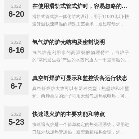
作，橡胶混炼时增加其薄通次数，都会主动避免空
膛洁净等优点。*解决了您的环保压力。管式炉性
在使用滑轨式管式炉时，容易忽略的几个问题
2022
气的残留存在，材料原因也可能就是材料含的水分
能*。能耗较低。炉膛洁净等优点。用优质耐火材
6-20
滑轨式管式炉一体化结构设计，用于1100℃以下快
比较多。原材料在炼胶中，空气被裹附在材料内
料保温性能良好;加热元件由高电阻合金丝绕...
速升温快速降温的特殊工艺要求，通过移动炉体实
部，导致在加工的过程中，材料和空气一起进入模
现快速冷却的目的。同时也可以预先设定温度，然
具，假如模具没加排气槽或加工中没有设置排气工
后移动到样品处，达到快速升温的效果。主要用于
艺，那么空气易被困在模具里，才会影响产品产生
氢气炉的炉壳结构及密封说明
2022
石墨烯、锂电正负较材料、晶体退火、LED发光材
气泡气孔等问题，所以一定要选择更优质的密封
6-16
氢气炉是利用水的高温裂解物理特性，当炉子
料等领域。炉膛可左右自由移动，可随时改变温场
圈，表面光泽度好回弹性能优良，管式炉流管使
的“蒸汽发生器”产生的水蒸汽通入一千度高温的裂
位置，实现快速降温等功能。为了更好地使用滑轨
用...
解器中与金属催化剂发生反应时，能产生氢氧气喷
式管式炉，要注意使用规范，以下是根据相关工作
入炉膛参与燃料燃烧，也就是燃料随机加氢的实施
人员的经验，总结了几个使用时容易忽略的几个问
真空钎焊炉可显示和监控设备运行状态
2022
例。它的使用范围非常广泛，适用于工矿企业、科
题，下面一起看下：1、首先，当使用管式炉加热
6-7
真空钎焊炉大致可以有两种类型：热壁炉和冷壁
研单位、大专院校实验室等。在各种气氛下作化学
工件时，不添加任何预烧板：2、所有...
炉。两种类型的炉子可用天然气加热或电热，可以
分析、物理测定、已广泛应用于粉末冶金、陶瓷金
设计成侧装炉、底装炉或顶装炉(炕式)结构，真空
属化、荧光粉、电池材料、电子陶瓷、化工原料等
系统可以通用。主要用于高温不锈钢钎焊与铜钎焊
产品的研究及小批量生产。炉壳结构及密封：1、
快速退火炉的主要功能和特点
2022
及高温铜材料真空退火，也可用于低温粉末冶的真
氢气炉由炉壳、密封性炉胆（罐）、真空泵、气氛
5-23
快速退火炉是一个简单稳定的热处理系统，采用进
空烧结。不锈钢产品钎焊，烧结，固溶，失效，退
回路、温度控系统组成，加配专用型的氢气点火...
口红外线加热管加热，造型新颖结构合理，炉体和
火，回火620℃以上，铜失效，光亮退火，铜钎焊