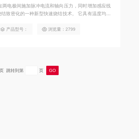
是在两电极间施加脉冲电流和轴向压力，同时增加感应线
结致密化的一种新型快速烧结技术。 它具有温度均匀
、组织结构可控、节能环保等鲜明特点。
产品型号：
浏览量：2799
 末页 跳转到第
页