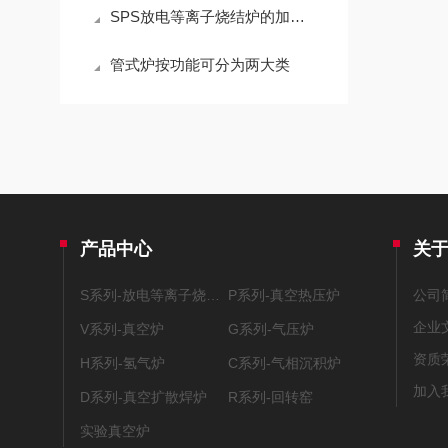
SPS放电等离子烧结炉的加工技术
管式炉按功能可分为两大类
产品中心
关
S系列-放电等离子烧结系统
P系列-真空热压炉
公司
企业
V系列-真空炉
G系列-气压炉
资质
H系列-氢气炉
C系列-气相沉积炉
加入
D系列-真空扩散焊炉
R系列-回转窑
实验真空炉